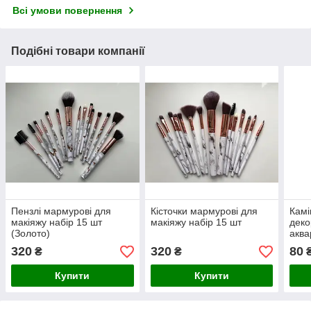
Всі умови повернення
Подібні товари компанії
Пензлі мармурові для
Кісточки мармурові для
Камі
макіяжу набір 15 шт
макіяжу набір 15 шт
деко
(Золото)
аква
(10ш
320
320
80
₴
₴
₴
Купити
Купити