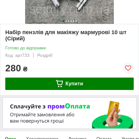
Набір пензлів для макіяжу мармурові 10 шт
(Сірий)
Готово до відправки
Код: арт733
Роздріб
280
₴
Купити
Опис
Характеристики
Доставка
Оплата
Умови п