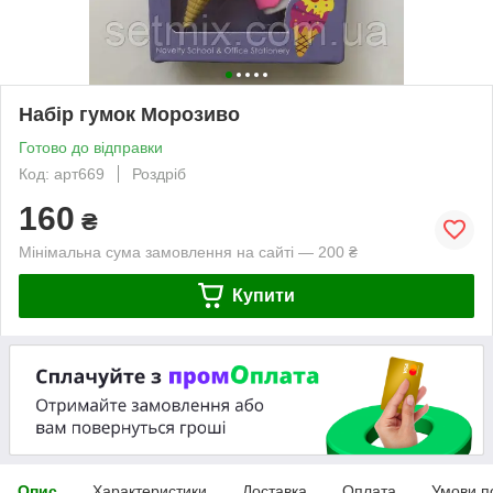
Набір гумок Морозиво
Готово до відправки
Код: арт669
Роздріб
160
₴
Мінімальна сума замовлення на сайті — 200 ₴
Купити
Опис
Характеристики
Доставка
Оплата
Умови п