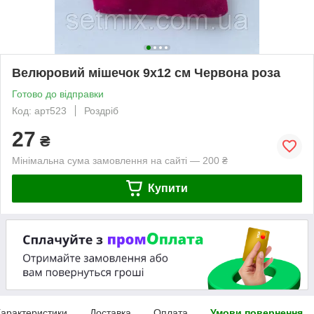
Велюровий мішечок 9х12 см Червона роза
Готово до відправки
Код: арт523
Роздріб
27
₴
Мінімальна сума замовлення на сайті — 200 ₴
Купити
арактеристики
Доставка
Оплата
Умови повернення