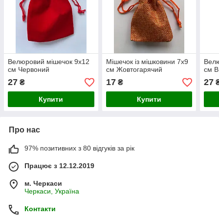
Велюровий мішечок 9х12
Мішечок із мішковини 7х9
Велю
см Червоний
см Жовтогарячий
см В
27
17
27
₴
₴
Купити
Купити
Про нас
97% позитивних з 80 відгуків за рік
Працює з 12.12.2019
м. Черкаси
Черкаси, Україна
Контакти