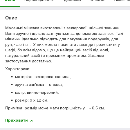
Опис
Маленькі мішечки виготовлені з велюрової, щільної тканини.
Вони зручно і щільно затягуються за допомогою зав’язок. Такі
мішечки ідеально підходять для пакування подарунків, для
рун, чаю і т.п. У них можна насипати лаванди і розмістити у
шафі, бо всім відомо, що це найкращий засіб від молі,
натуральний засіб і з приємним ароматом. Загалом
застосування достатньо.
Характерики:
матеріал: велюрова тканина;
зручна зав'язка - стяжка;
колір: винно-червоний;
розмір: 9 х 12 см.
Примітка: розмір може мати погрішність у + - 0,5 см.
Приховати