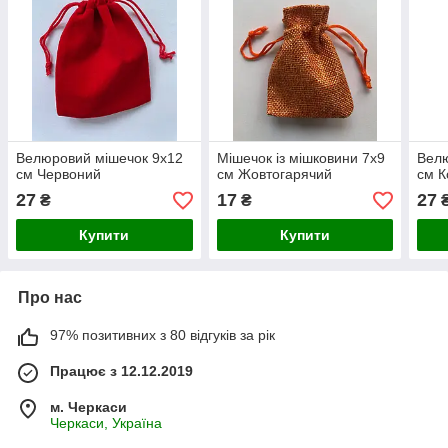
Велюровий мішечок 9х12
Мішечок із мішковини 7х9
Велю
см Червоний
см Жовтогарячий
см К
27
17
27
₴
₴
Купити
Купити
Про нас
97% позитивних з 80 відгуків за рік
Працює з 12.12.2019
м. Черкаси
Черкаси, Україна