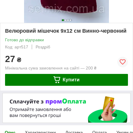
Велюровий мішечок 9х12 см Винно-червоний
Готово до відправки
Код: арт517
Роздріб
27
₴
Мінімальна сума замовлення на сайті — 200 ₴
Купити
Опис
Характеристики
Доставка
Оплата
Умови п