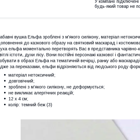
У компанії підключені
будь-який товар не п
абавні вушка Ельфа зроблені з м'якого силікону, матеріал нетокси
оповнення до казкового образу на святковий маскарад і костюмован
уха ельфа моментально перетворять Вас в представника чарівно-ка
вітлі істоти, духи лісу. Вони постійні персонажі казкової і фантасти
обувати в образі Ельфа на тематичній вечірці, ранку або маскарад
дже за переказами, ельфи відрізняються від людського роду форм
матеріал нетоксичний;
довговічний;
зроблені з м'якого силікону, не деформується;
не викликає алергічних реакцій;
12 х 4 см;
колір: темний беж (3)