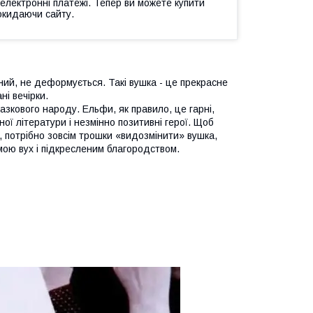
 електронні платежі. Тепер ви можете купити
окидаючи сайту.
чний, не деформується. Такі вушка - це прекрасне
і вечірки.
зкового народу. Ельфи, як правило, це гарні,
чної літератури і незмінно позитивні герої. Щоб
і, потрібно зовсім трошки «видозмінити» вушка,
ою вух і підкресленим благородством.