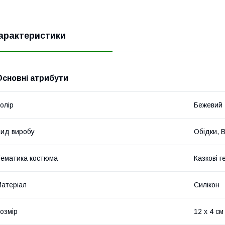
арактеристики
Основні атрибути
олір
Бежевий
ид виробу
Обідки, 
ематика костюма
Казкові г
атеріал
Силікон
озмір
12 х 4 см