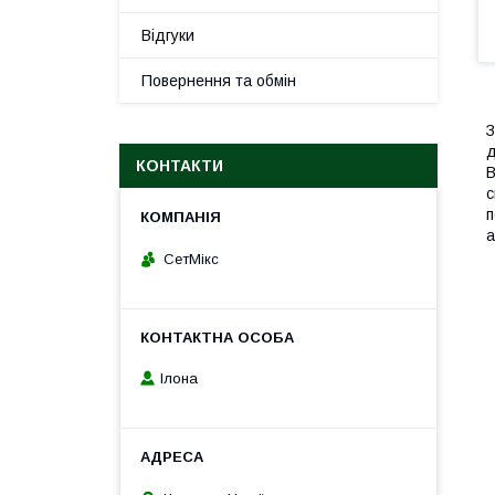
Відгуки
Повернення та обмін
З
д
КОНТАКТИ
В
с
п
а
СетМікс
Ілона