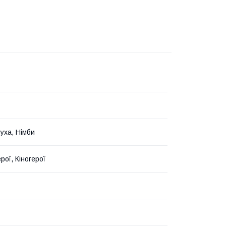
Вуха, Німби
ерої, Кіногерої