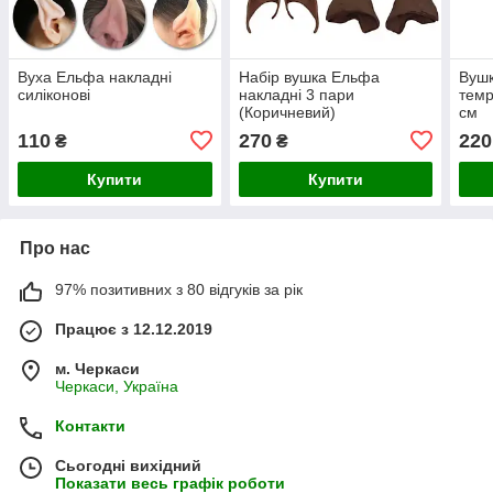
Вуха Ельфа накладні
Набір вушка Ельфа
Вушк
силіконові
накладні 3 пари
темр
(Коричневий)
см
110
270
220
₴
₴
Купити
Купити
Про нас
97% позитивних з 80 відгуків за рік
Працює з 12.12.2019
м. Черкаси
Черкаси, Україна
Контакти
Сьогодні вихідний
Показати весь графік роботи