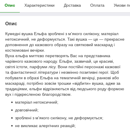
Опис
Характеристики
Доставка
Оплата
Умови п
Опис
Кумедні вушка Ельфа зроблені з м'якого силікону, матеріал
нетоксичний, не деформується. Такі вушка — це — прекрасне
доповнення до казкового образу на святковий маскарад і
костюмовані вечірки.
Вуха ельфа миттєво перетворять Вас на представника
чарівного казкового народу. Ельфи, зазвичай, це красиві,
світлі істоти, парфуми лісу. Вони постійні персонажі казкової
та фантастичної літератури і незмінно позитивні герої. Щоб
побувати в образі Ельфа на тематичній вечірці, ранкові або
маскараді, потрібно зовсім трошки «відбити» вушка, адже за
традиціями, ельфи відрізняються від людського роду формою
вух і підкресленою благородством.
матеріал нетоксичний;
довговічний;
зроблені з м'якого силікону, не деформується;
не викликає алергічних реакцій;