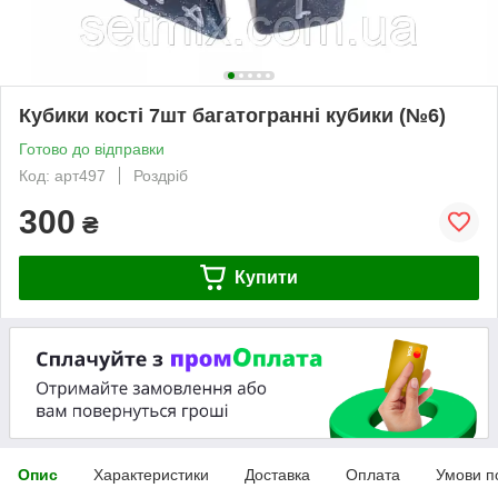
Кубики кості 7шт багатогранні кубики (№6)
Готово до відправки
Код: арт497
Роздріб
300
₴
Купити
Опис
Характеристики
Доставка
Оплата
Умови п