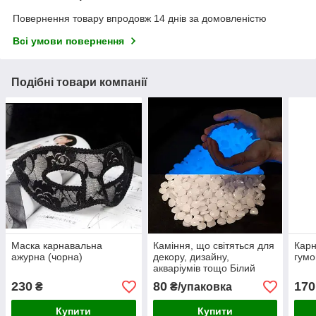
Повернення товару впродовж 14 днів за домовленістю
Всі умови повернення
Подібні товари компанії
Маска карнавальна
Каміння, що світяться для
Карн
ажурна (чорна)
декору, дизайну,
гумо
акваріумів тощо Білий
(10шт)
230
80
170
₴
₴/упаковка
Купити
Купити