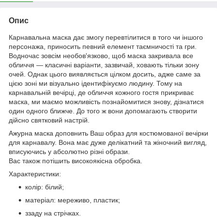
Опис
Карнавальна маска дає змогу перевтілитися в того чи іншого
персонажа, приносить певний елемент таємничості та гри.
Водночас зовсім необов'язково, щоб маска закривала все
обличчя — класичні варіанти, зазвичай, ховають тільки зону
очей. Однак цього виявляється цілком досить, адже саме за
цією зоні ми візуально ідентифікуємо людину. Тому на
карнавальній вечірці, де обличчя кожного гостя прикриває
маска, ми маємо можливість познайомитися знову, дізнатися
один одного ближче. До того ж вони допомагають створити
дійсно святковий настрій.
Ажурна маска доповнить Ваш образ для костюмованої вечірки
для карнавалу. Вона має дуже делікатний та жіночний вигляд,
вписуючись у абсолютно різні образи.
Вас також потішить високоякісна обробка.
Характеристики:
колір: білий;
матеріал: мереживо, пластик;
ззаду на стрічках.