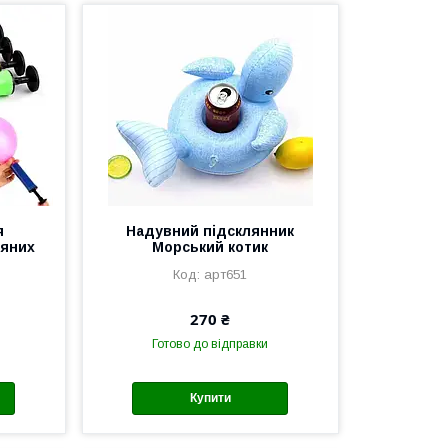
я
Надувний підсклянник
ряних
Морський котик
арт651
270 ₴
Готово до відправки
Купити