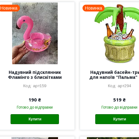
Новинка
Новинка
Надувний підсклянник
Надувний басейн-тр
Фламінго з блискітками
для напоїв “Пальма”
арт159
арт294
190 ₴
519 ₴
Готово до відправки
Готово до відправки
Купити
Купити