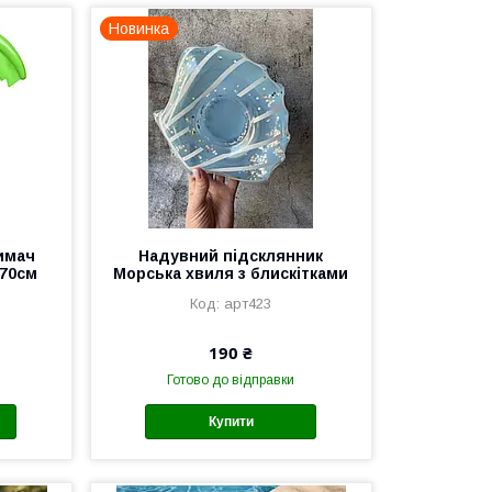
Новинка
имач
Надувний підсклянник
 70см
Морська хвиля з блискітками
арт423
190 ₴
Готово до відправки
Купити