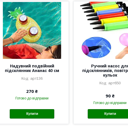
Надувний подвійний
Ручний насос дл
підсклянник Ананас 40 см
підсклянників, повіт
кульок
арт136
арт650
270 ₴
90 ₴
Готово до відправки
Готово до відправки
Купити
Купити