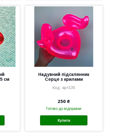
ий
Надувний підсклянник
5 см
Серце з крилами
арт135
250 ₴
Готово до відправки
Купити