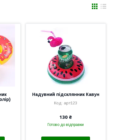
ник
Надувний підсклянник Кавун
олір)
арт123
130 ₴
Готово до відправки