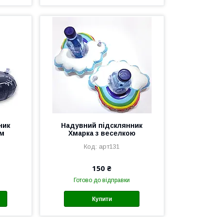
ник
Надувний підсклянник
см
Хмарка з веселкою
арт131
150 ₴
Готово до відправки
Купити