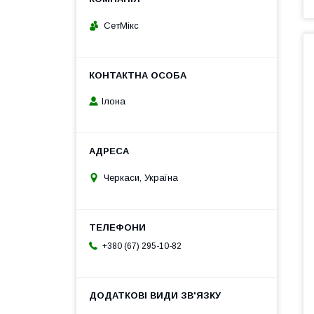
СетМікс
Ілона
Черкаси, Україна
+380 (67) 295-10-82