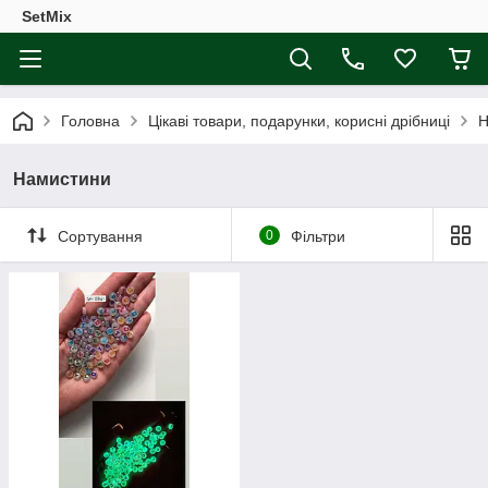
SetMix
Головна
Цікаві товари, подарунки, корисні дрібниці
Н
Намистини
Сортування
0
Фільтри